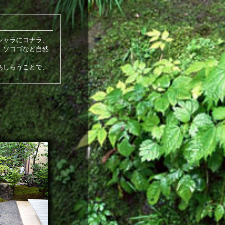
シャラにコナラ、
、ソヨゴなど自然
あしらうことで、