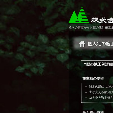
植木の剪定からお庭の設計施工
Y邸の施工例詳細
施主様の要望
雑木の庭にした
土が見える部分
コナラを数本植