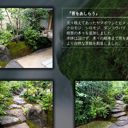
『苔をあしらう』
元々植えてあったヤマボウシとヒメ
クロモジ、シロモジ、ダンコウバイ
樹形の木々を追加しました。
水鉢は設けず、木々の根本まで苔を
より自然な景観を創造しました。