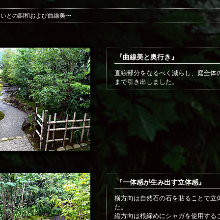
まいとの調和および曲線美〜
『曲線美と奥行き』
直線部分をなるべく減らし、庭全体
まで引き出しました。
『一体感が生み出す立体感』
横方向は自然石の石を貼ることで立
た。
縦方向は根締めにシャガを使用する