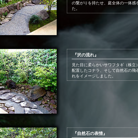
の繋がりを持たせ、庭全体の一体感
た。
『沢の流れ』
見た目に柔らかいサワフタギ（株立
配置したコナラ、そして自然石の飛
れをイメージしました。
『自然石の表情』