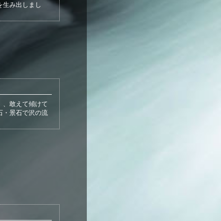
を生み出しまし
）、敢えて傾けて
石・景石で沢の流